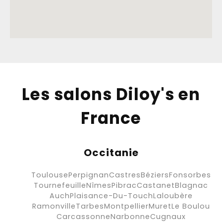
Les salons Diloy's en
France
Occitanie
Toulouse
Perpignan
Castres
Béziers
Fonsorbes
Tournefeuille
Nîmes
Pibrac
Castanet
Blagnac
Auch
Plaisance-Du-Touch
Laloubère
Ramonville
Tarbes
Montpellier
Muret
Le Boulou
Carcassonne
Narbonne
Cugnaux