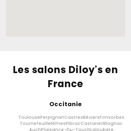
Les salons Diloy's en
France
Occitanie
Toulouse
Perpignan
Castres
Béziers
Fonsorbes
Tournefeuille
Nîmes
Pibrac
Castanet
Blagnac
Auch
Plaisance-Du-Touch
Laloubère