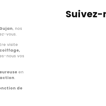
Suivez-
 Gujan
, nos
dez-vous.
re visite
 coiffage,
tes-nous vos
eureuse
en
faction
.
onction de