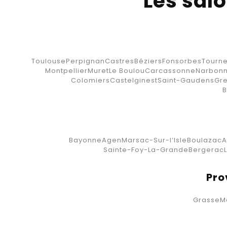
Les salo
Toulouse
Perpignan
Castres
Béziers
Fonsorbes
Tourne
Montpellier
Muret
Le Boulou
Carcassonne
Narbon
Colomiers
Castelginest
Saint-Gaudens
Gr
B
Bayonne
Agen
Marsac-Sur-l’Isle
Boulazac
A
Sainte-Foy-La-Grande
Bergerac
Pro
Grasse
M