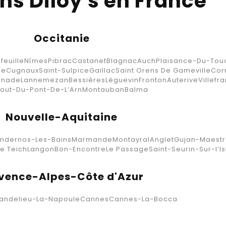
ns Diloy's en France
Occitanie
feuille
Nîmes
Pibrac
Castanet
Blagnac
Auch
Plaisance-Du-Tou
ne
Cugnaux
Saint-Sulpice
Gaillac
Saint Orens De Gameville
Cor
enade
Lannemezan
Bessières
Léguevin
Fronton
Auterive
Villef
out-Du-Pont-De-L’Arn
Montauban
Balma
Nouvelle-Aquitaine
ndernos-Les-Bains
Marmande
Montayral
Anglet
Gujan-Maestr
Le Teich
Langon
Bon-Encontre
Le Passage
Saint-Seurin-Sur-l’Is
vence-Alpes-Côte d'Azur
andelieu-La-Napoule
Cannes
Cannes-La-Bocca