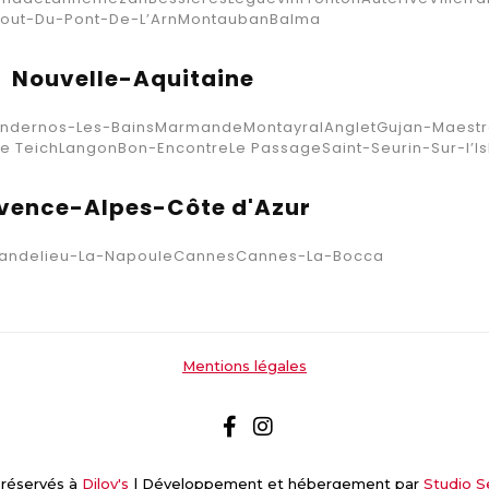
out-Du-Pont-De-L’Arn
Montauban
Balma
Nouvelle-Aquitaine
ndernos-Les-Bains
Marmande
Montayral
Anglet
Gujan-Maestr
Le Teich
Langon
Bon-Encontre
Le Passage
Saint-Seurin-Sur-l’Is
vence-Alpes-Côte d'Azur
andelieu-La-Napoule
Cannes
Cannes-La-Bocca
Mentions légales
 réservés à
Diloy's
| Développement et hébergement par
Studio S