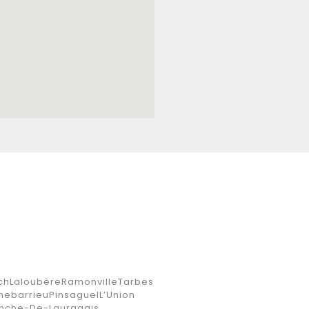
ch
Laloubère
Ramonville
Tarbes
nebarrieu
Pinsaguel
L’Union
ranche-De-Lauragais