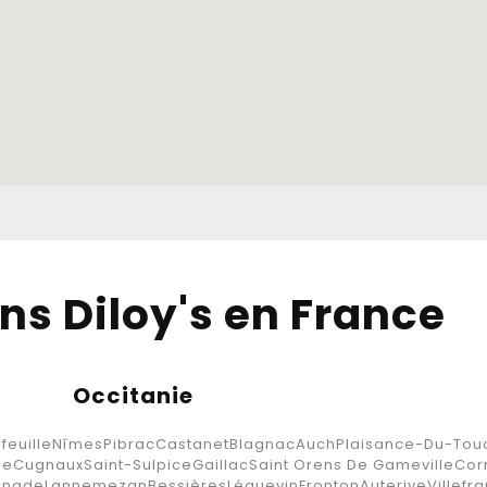
ns Diloy's en France
Occitanie
feuille
Nîmes
Pibrac
Castanet
Blagnac
Auch
Plaisance-Du-Tou
ne
Cugnaux
Saint-Sulpice
Gaillac
Saint Orens De Gameville
Cor
enade
Lannemezan
Bessières
Léguevin
Fronton
Auterive
Villef