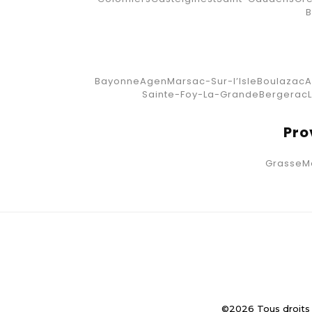
B
Bayonne
Agen
Marsac-Sur-l’Isle
Boulazac
A
Sainte-Foy-La-Grande
Bergerac
Pro
Grasse
M
©2026 Tous droits