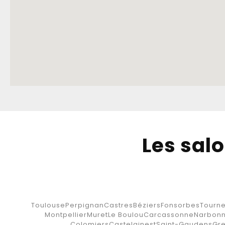
Les salo
Toulouse
Perpignan
Castres
Béziers
Fonsorbes
Tourne
Montpellier
Muret
Le Boulou
Carcassonne
Narbon
Colomiers
Castelginest
Saint-Gaudens
Gr