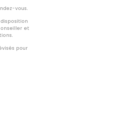
endez-vous.
disposition
onseiller et
tions.
évisés pour