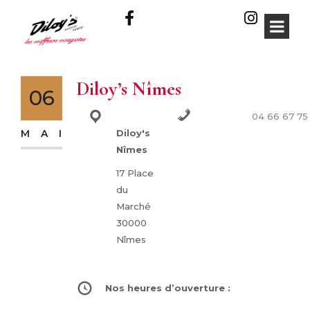
Diloy’s Nîmes
06
04 66 67 75
Adresse :
Téléphone :
MAI
Diloy's
Nîmes
17 Place
du
Marché
30000
Nîmes
Nos heures d’ouverture :