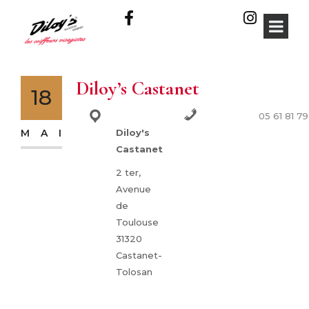
Diloy’s Castanet
18
05 61 81 7
Adresse :
Téléphone :
MAI
Diloy's
Castanet
2 ter,
Avenue
de
Toulouse
31320
Castanet-
Tolosan